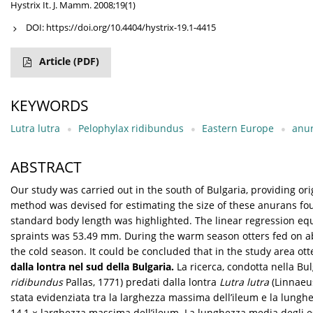
Hystrix It. J. Mamm. 2008;19(1)
DOI:
https://doi.org/10.4404/hystrix-19.1-4415
Article
(PDF)
KEYWORDS
Lutra lutra
Pelophylax ridibundus
Eastern Europe
anu
ABSTRACT
Our study was carried out in the south of Bulgaria, providing ori
method was devised for estimating the size of these anurans fou
standard body length was highlighted. The linear regression eq
spraints was 53.49 mm. During the warm season otters fed on ab
the cold season. It could be concluded that in the study area o
dalla lontra nel sud della Bulgaria.
La ricerca, condotta nella Bul
ridibundus
Pallas, 1771) predati dalla lontra
Lutra lutra
(Linnaeus
stata evidenziata tra la larghezza massima dell’ileum e la lunghe
14,1 × larghezza massima dell’ileum. La lunghezza media degli ese