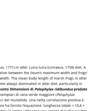
las, 1771) in otter
Lutra lutra
(Linnaeus, 1758) diet. A
elation between the ileum’s maximum width and frogs'
width. The mean body length of marsh frogs in otter
m always dominated in otter diet, particularly in
sunto
Dimensioni di
Pelophylax ridibundus
predate
 esemplari di rana verde maggiore (
Pelophylax
feci del mustelide. Una netta correlazione positiva è
re ha fornito l’equazione: lunghezza totale = 10,4 +
a, le lontre utilizzano una varietà di taglie quattro