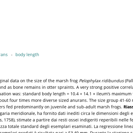
rans
body length
ginal data on the size of the marsh frog
Pelophylax ridibundus
(Pal
nd as bone remains in otter spraints. A very strong positive corr
uation was: standard body length = 10.4 + 14.1 × ileum’s maximum 
out four times more diverse sized anurans. The size group 41-60 m
tters fed predominantly on juvenile and sub-adult marsh frogs.
Rias
garia meridionale, ha fornito dati inediti circa le dimensioni degli
, 1758), stimate a partire dai resti ossei indigeriti reperibili nelle 
zza totale standard degli esemplari esaminati. La regressione linea
mplari predati è risultata pari a 53,49 mm. Durante la stagione cald