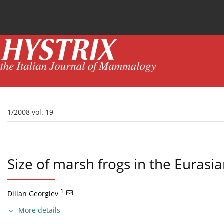
Current issue
News
Online first
Archive
1/2008 vol. 19
Size of marsh frogs in the Eurasia
1
Dilian Georgiev
More details