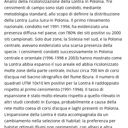
Analisi della ricolonizzazione della Lontra in Polonia. Tre
censimenti di campo sono stati condotti, mediante
metodologia standard, allo scopo di definire la distribuzione
della Lontra
Lutra lutra
in Polonia. Il primo rilevamento
nazionale, condotto nel 1991-1994, ha evidenziato una
presenza diffusa nel paese, con l’80% dei siti positivi su 2000
siti campionati. Solo due zone, la Sislesia nel sud, e la Polonia
centrale, avevano evidenziato una scarsa presenza della
specie. I censimenti condotti successivamente in Polonia
centrale e orientale (1996-1998 e 2003) hanno mostrato come
la Lontra abbia espanso il suo areale ed abbia ricolonizzato
molte zone della parte centrale, inclusi circa 700 km di corsi
d’acqua nel bacino idrografico del fiume Bzura. Il numero di
quadrati UTM 10x10 km positivi per la Lontra è raddoppiato
rispetto al primo censimento (1991-1994). Il tasso di
espansione è stato molto elevato rispetto a quello rilevato in
altri studi condotti in Europa, probabilmente a causa della
rete molto coesa di corsi d’acqua e laghi presenti in Polonia.
L’espansione della Lontra è stata accompagnata da un
cambiamento nella selezione di habitat: la preferenza per
habitat ottimali (fiumi non regimentati, con alberi e altra