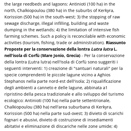
the large reedbeds and lagoons: Antinioti (100 ha) in the
north, Chalkiopoulou (380 ha) in the suburbs of Kerkyra,
Korission (500 ha) in the south-west; 3) the stopping of raw
sewage discharge, illegal infilling, building and waste
dumping in the wetlands; 4) the limitation of intensive fish
farming schemes. Such a policy is reconcilable with economic
activities (tourism, fishing, trade or administration).
Riassunto
Proposte per la conservazione della lontra
Lutra lutra
L.
nell'isola di Corfù (Mare Jonio, Grecia)
- Per la conservazione
della lontra (Lutra lutra) nell'Isola di Corfù sono suggeriti i
seguenti interventi: 1) creazione di "santuari naturali" per la
specie comprendenti le piccole lagune vicino a Aghios
Stephanos nella parte nord-est dell'isola; 2) riqualificazione
degli ambienti a canneto e delle lagune, abbinata a1
ripristino della pesca tradizionale e allo sviluppo del turismo
ecologico: Antinioti (100 ha) nella parte settentrionale,
Chalkiopoulou (380 ha) nell'area suburbana di Kerkyra,
Korission (500 ha) nella parte sud-ovest; 3) divieto di scarichi
fognari e abusivi, divieto di costruzione di insediamenti
abitativi e eliminazione di discariche nelle zone umide; 4)