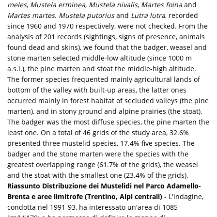
meles
,
Mustela erminea
,
Mustela nivalis
,
Martes foina
and
Martes martes
.
Mustela putorius
and
Lutra lutra
, recorded
since 1960 and 1970 respectively, were not checked. From the
analysis of 201 records (sightings, signs of presence, animals
found dead and skins), we found that the badger, weasel and
stone marten selected middle-low altitude (since 1000 m
a.s.l.), the pine marten and stoat the middle-high altitude.
The former species frequented mainly agricultural lands of
bottom of the valley with built-up areas, the latter ones
occurred mainly in forest habitat of secluded valleys (the pine
marten), and in stony ground and alpine prairies (the stoat).
The badger was the most diffuse species, the pine marten the
least one. On a total of 46 grids of the study area, 32.6%
presented three mustelid species, 17.4% five species. The
badger and the stone marten were the species with the
greatest overlapping range (61.7% of the grids), the weasel
and the stoat with the smallest one (23.4% of the grids).
Riassunto
Distribuzione dei Mustelidi nel Parco Adamello-
Brenta e aree limitrofe (Trentino, Alpi centrali)
- L'indagine,
condotta nel 1991-93, ha interessato un'area di 1085