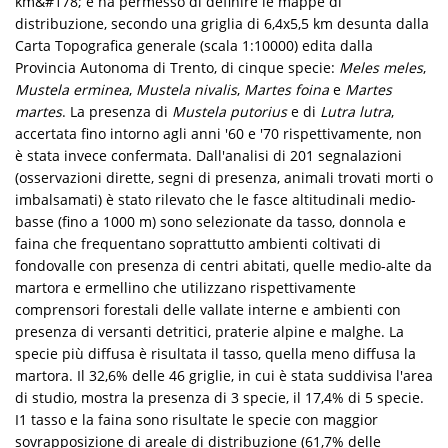
km&#178; e ha permesso di definire le mappe di
distribuzione, secondo una griglia di 6,4x5,5 km desunta dalla
Carta Topografica generale (scala 1:10000) edita dalla
Provincia Autonoma di Trento, di cinque specie:
Meles meles
,
Mustela erminea
,
Mustela nivalis
,
Martes foina
e
Martes
martes
. La presenza di
Mustela putorius
e di
Lutra lutra
,
accertata fino intorno agli anni '60 e '70 rispettivamente, non
è stata invece confermata. Dall'analisi di 201 segnalazioni
(osservazioni dirette, segni di presenza, animali trovati morti o
imbalsamati) è stato rilevato che le fasce altitudinali medio-
basse (fino a 1000 m) sono selezionate da tasso, donnola e
faina che frequentano soprattutto ambienti coltivati di
fondovalle con presenza di centri abitati, quelle medio-alte da
martora e ermellino che utilizzano rispettivamente
comprensori forestali delle vallate interne e ambienti con
presenza di versanti detritici, praterie alpine e malghe. La
specie più diffusa è risultata il tasso, quella meno diffusa la
martora. Il 32,6% delle 46 griglie, in cui è stata suddivisa l'area
di studio, mostra la presenza di 3 specie, il 17,4% di 5 specie.
I1 tasso e la faina sono risultate le specie con maggior
sovrapposizione di areale di distribuzione (61,7% delle