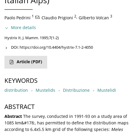
Italian Alps)
1
,
2
,
3
Paolo Pedrini
Claudio Prigioni
Gilberto Volcan
More details
Hystrix It. J. Mamm. 1995;7(1-2)
DOI:
https://doi.org/10.4404/hystrix-7.1-2-4050
Article
(PDF)
KEYWORDS
distribution
Mustelids
Distribuzione
Mustelidi
ABSTRACT
Abstract
The survey, conducted in 1991-93 on a study area of
1085 km&#178;, has permitted to define the distribution maps
according to 6.4x5.5 km grid of the following species:
Meles