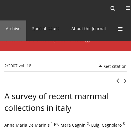
Current issue
News
Online first
Archive
Special Issues
About the Journal
2/2007 vol. 18
Get citation
A survey of recent mammal
collections in italy
1
,
2
,
3
Anna Maria De Marinis
Mara Cagnin
Luigi Cagnolaro