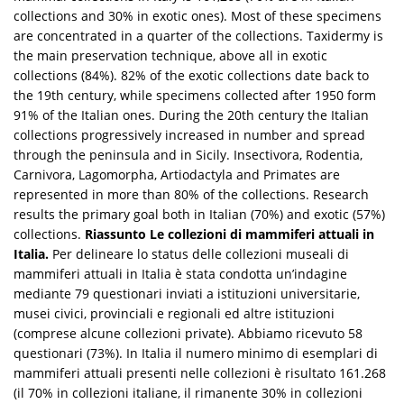
collections and 30% in exotic ones). Most of these specimens
are concentrated in a quarter of the collections. Taxidermy is
the main preservation technique, above all in exotic
collections (84%). 82% of the exotic collections date back to
the 19th century, while specimens collected after 1950 form
91% of the Italian ones. During the 20th century the Italian
collections progressively increased in number and spread
through the peninsula and in Sicily. Insectivora, Rodentia,
Carnivora, Lagomorpha, Artiodactyla and Primates are
represented in more than 80% of the collections. Research
results the primary goal both in Italian (70%) and exotic (57%)
collections.
Riassunto
Le collezioni di mammiferi attuali in
Italia.
Per delineare lo status delle collezioni museali di
mammiferi attuali in Italia è stata condotta un’indagine
mediante 79 questionari inviati a istituzioni universitarie,
musei civici, provinciali e regionali ed altre istituzioni
(comprese alcune collezioni private). Abbiamo ricevuto 58
questionari (73%). In Italia il numero minimo di esemplari di
mammiferi attuali presenti nelle collezioni è risultato 161.268
(il 70% in collezioni italiane, il rimanente 30% in collezioni