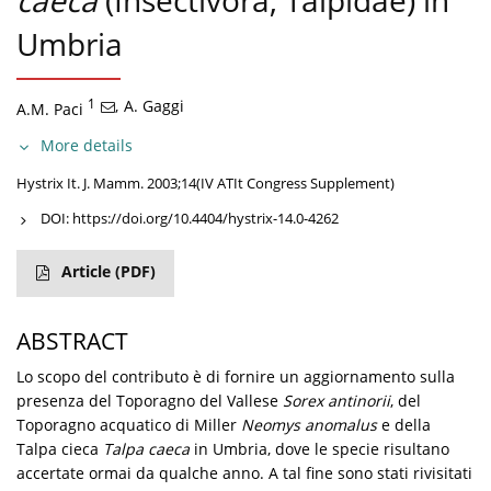
caeca
(Insectivora, Talpidae) in
Umbria
1
,
A. Gaggi
A.M. Paci
More details
Hystrix It. J. Mamm. 2003;14(IV ATIt Congress Supplement)
DOI:
https://doi.org/10.4404/hystrix-14.0-4262
Article
(PDF)
ABSTRACT
Lo scopo del contributo è di fornire un aggiornamento sulla
presenza del Toporagno del Vallese
Sorex antinorii
, del
Toporagno acquatico di Miller
Neomys anomalus
e della
Talpa cieca
Talpa caeca
in Umbria, dove le specie risultano
accertate ormai da qualche anno. A tal fine sono stati rivisitati