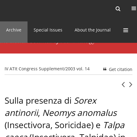
Current issue
News
Online first
Archive
Special Issues
About the Journal
IV ATIt Congress Supplement/2003 vol. 14
Get citation
Sulla presenza di
Sorex
antinorii
,
Neomys anomalus
(Insectivora, Soricidae) e
Talpa