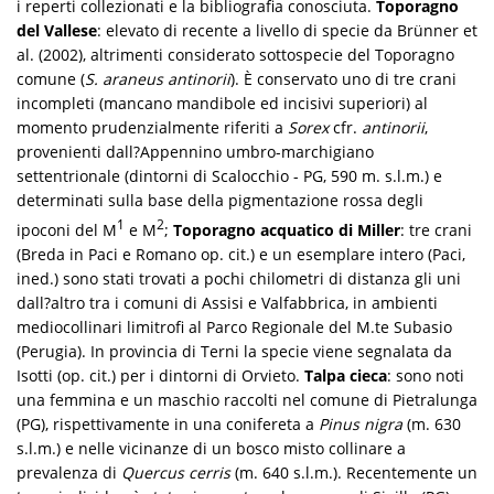
i reperti collezionati e la bibliografia conosciuta.
Toporagno
del Vallese
: elevato di recente a livello di specie da Brünner et
al. (2002), altrimenti considerato sottospecie del Toporagno
comune (
S. araneus antinorii
). È conservato uno di tre crani
incompleti (mancano mandibole ed incisivi superiori) al
momento prudenzialmente riferiti a
Sorex
cfr.
antinorii
,
provenienti dall?Appennino umbro-marchigiano
settentrionale (dintorni di Scalocchio - PG, 590 m. s.l.m.) e
determinati sulla base della pigmentazione rossa degli
1
2
ipoconi del M
e M
;
Toporagno acquatico di Miller
: tre crani
(Breda in Paci e Romano op. cit.) e un esemplare intero (Paci,
ined.) sono stati trovati a pochi chilometri di distanza gli uni
dall?altro tra i comuni di Assisi e Valfabbrica, in ambienti
mediocollinari limitrofi al Parco Regionale del M.te Subasio
(Perugia). In provincia di Terni la specie viene segnalata da
Isotti (op. cit.) per i dintorni di Orvieto.
Talpa cieca
: sono noti
una femmina e un maschio raccolti nel comune di Pietralunga
(PG), rispettivamente in una conifereta a
Pinus nigra
(m. 630
s.l.m.) e nelle vicinanze di un bosco misto collinare a
prevalenza di
Quercus cerris
(m. 640 s.l.m.). Recentemente un