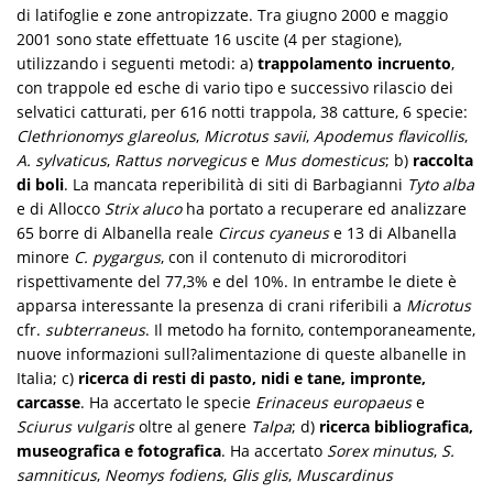
di latifoglie e zone antropizzate. Tra giugno 2000 e maggio
2001 sono state effettuate 16 uscite (4 per stagione),
utilizzando i seguenti metodi: a)
trappolamento incruento
,
con trappole ed esche di vario tipo e successivo rilascio dei
selvatici catturati, per 616 notti trappola, 38 catture, 6 specie:
Clethrionomys glareolus
,
Microtus savii
,
Apodemus flavicollis
,
A. sylvaticus
,
Rattus norvegicus
e
Mus domesticus
; b)
raccolta
di boli
. La mancata reperibilità di siti di Barbagianni
Tyto alba
e di Allocco
Strix aluco
ha portato a recuperare ed analizzare
65 borre di Albanella reale
Circus cyaneus
e 13 di Albanella
minore
C. pygargus
, con il contenuto di microroditori
rispettivamente del 77,3% e del 10%. In entrambe le diete è
apparsa interessante la presenza di crani riferibili a
Microtus
cfr.
subterraneus
. Il metodo ha fornito, contemporaneamente,
nuove informazioni sull?alimentazione di queste albanelle in
Italia; c)
ricerca di resti di pasto, nidi e tane, impronte,
carcasse
. Ha accertato le specie
Erinaceus europaeus
e
Sciurus vulgaris
oltre al genere
Talpa
; d)
ricerca bibliografica,
museografica e fotografica
. Ha accertato
Sorex minutus
,
S.
samniticus
,
Neomys fodiens
,
Glis glis
,
Muscardinus