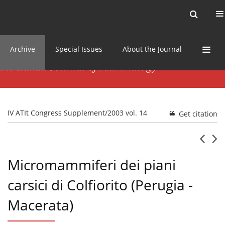
Current issue
News
Online first
Archive
Special Issues
About the Journal
IV ATIt Congress Supplement/2003 vol. 14
Get citation
Micromammiferi dei piani
carsici di Colfiorito (Perugia -
Macerata)