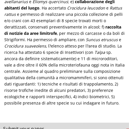
avellanarius
e
Eliomys quercinus
; e)
collaborazione degli
abitanti del luogo
. Ha accertato
Crocidura leucodon
e
Rattus
rattus
e permesso di realizzare una piccola collezione di pelli
e/o crani con 43 esemplari di 8 specie trovati morti o
derattizzati, conservati preventivamente in alcool; f)
raccolta
di notizie da aree limitrofe
, per mezzo di carcasse o da boli di
Strigiformi. Ha permesso di ampliare, con
Suncus etruscus
e
Crocidura suaveolens
, l?elenco atteso per l?area di studio. La
ricerca ha attestato 6 specie di Insettivori (con
Talpa
sp.
ancora da definire sistematicamente) e 11 di microroditori,
vale a dire oltre il 60% della microteriofauna oggi nota in Italia
centrale. Assieme al quadro preliminare sulla composizione
qualitativa della comunità a micromammiferi, si sono ottenuti
dati riguardanti: 1) tecniche e risultati di trappolamento, 2)
risorse trofiche inedite di alcuni predatori, 3) preferenze
ecologiche e rapporti interspecifici, 4) indici biometrici, 5)
possibile presenza di altre specie su cui indagare in futuro.
Submit your paper