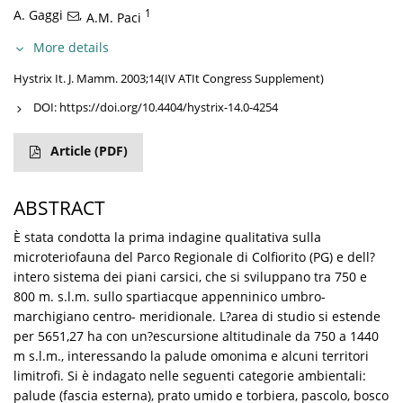
A. Gaggi
,
1
A.M. Paci
More details
Hystrix It. J. Mamm. 2003;14(IV ATIt Congress Supplement)
DOI:
https://doi.org/10.4404/hystrix-14.0-4254
Article
(PDF)
ABSTRACT
È stata condotta la prima indagine qualitativa sulla
microteriofauna del Parco Regionale di Colfiorito (PG) e dell?
intero sistema dei piani carsici, che si sviluppano tra 750 e
800 m. s.l.m. sullo spartiacque appenninico umbro-
marchigiano centro- meridionale. L?area di studio si estende
per 5651,27 ha con un?escursione altitudinale da 750 a 1440
m s.l.m., interessando la palude omonima e alcuni territori
limitrofi. Si è indagato nelle seguenti categorie ambientali:
palude (fascia esterna), prato umido e torbiera, pascolo, bosco