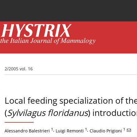
Current issue
News
Online first
Archive
2/2005 vol. 16
Local feeding specialization of the
(
Sylvilagus floridanus
) introductio
1
,
1
,
1
Alessandro Balestrieri
Luigi Remonti
Claudio Prigioni