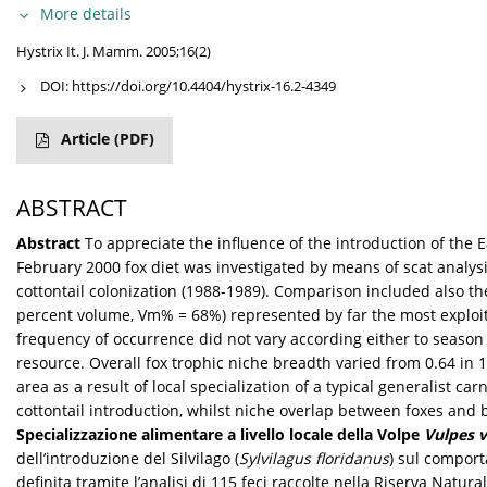
More details
Hystrix It. J. Mamm. 2005;16(2)
DOI:
https://doi.org/10.4404/hystrix-16.2-4349
Article
(PDF)
ABSTRACT
Abstract
To appreciate the influence of the introduction of the Ea
February 2000 fox diet was investigated by means of scat analys
cottontail colonization (1988-1989). Comparison included also the
percent volume, Vm% = 68%) represented by far the most exploit
frequency of occurrence did not vary according either to season or 
resource. Overall fox trophic niche breadth varied from 0.64 in 19
area as a result of local specialization of a typical generalist c
cottontail introduction, whilst niche overlap between foxes and 
Specializzazione alimentare a livello locale della Volpe
Vulpes 
dell’introduzione del Silvilago (
Sylvilagus floridanus
) sul comport
definita tramite l’analisi di 115 feci raccolte nella Riserva Natura