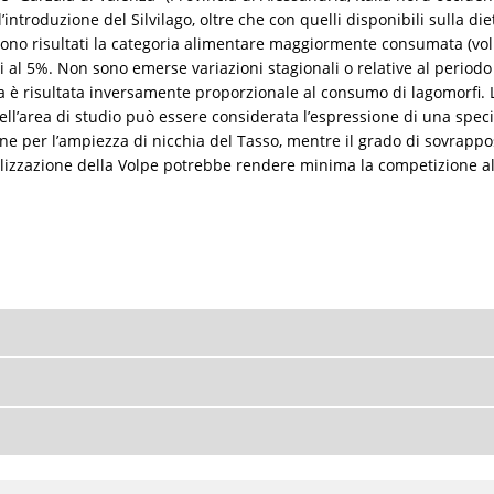
ntroduzione del Silvilago, oltre che con quelli disponibili sulla die
i sono risultati la categoria alimentare maggiormente consumata (
i al 5%. Non sono emerse variazioni stagionali o relative al periodo
va è risultata inversamente proporzionale al consumo di lagomorfi. L
ll’area di studio può essere considerata l’espressione di una specia
 per l’ampiezza di nicchia del Tasso, mentre il grado di sovrapposiz
ializzazione della Volpe potrebbe rendere minima la competizione ali