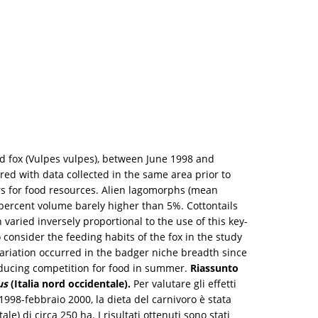
red fox (Vulpes vulpes), between June 1998 and
ed with data collected in the same area prior to
ors for food resources. Alien lagomorphs (mean
percent volume barely higher than 5%. Cottontails
h varied inversely proportional to the use of this key-
o consider the feeding habits of the fox in the study
o variation occurred in the badger niche breadth since
reducing competition for food in summer.
Riassunto
us
(Italia nord occidentale).
Per valutare gli effetti
1998-febbraio 2000, la dieta del carnivoro è stata
le) di circa 250 ha. I risultati ottenuti sono stati