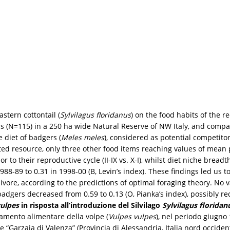
stern cottontail (
Sylvilagus floridanus
) on the food habits of the 
is (N=115) in a 250 ha wide Natural Reserve of NW Italy, and compar
 diet of badgers (
Meles meles
), considered as potential competit
ed resource, only three other food items reaching values of mean 
to their reproductive cycle (II-IX vs. X-I), whilst diet niche breadt
88-89 to 0.31 in 1998-00 (B, Levin’s index). These findings led us t
arnivore, according to the predictions of optimal foraging theory. N
badgers decreased from 0.59 to 0.13 (O, Pianka’s index), possibly 
vulpes
in risposta all’introduzione del Silvilago
Sylvilagus floridan
amento alimentare della volpe (
Vulpes vulpes
), nel periodo giugno 
le “Garzaia di Valenza” (Provincia di Alessandria, Italia nord occidenta