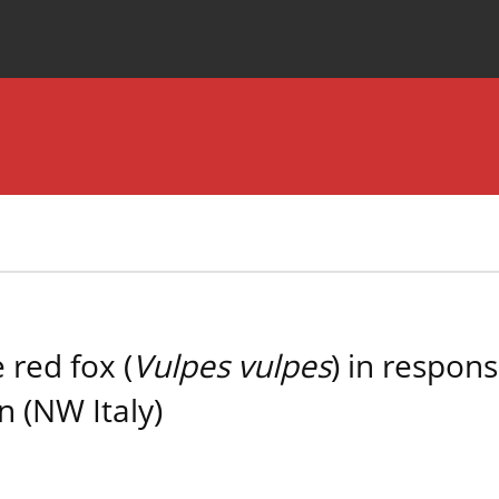
Special Issues
About the Journal
 red fox (
Vulpes vulpes
) in respons
n (NW Italy)