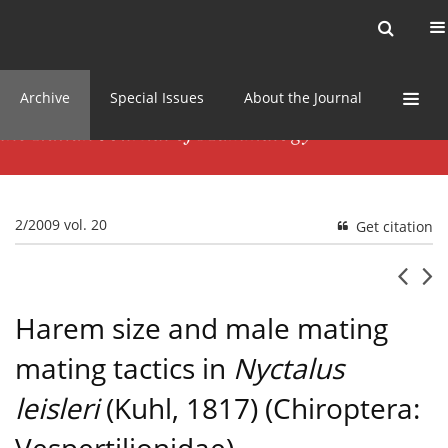
Current issue
News
Online first
Archive
Special Issues
About the Journal
2/2009 vol. 20
Get citation
Harem size and male mating
mating tactics in
Nyctalus
leisleri
(Kuhl, 1817) (Chiroptera: