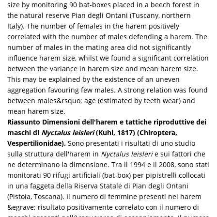
size by monitoring 90 bat-boxes placed in a beech forest in
the natural reserve Pian degli Ontani (Tuscany, northern
Italy). The number of females in the harem positively
correlated with the number of males defending a harem. The
number of males in the mating area did not significantly
influence harem size, whilst we found a significant correlation
between the variance in harem size and mean harem size.
This may be explained by the existence of an uneven
aggregation favouring few males. A strong relation was found
between males&rsquo; age (estimated by teeth wear) and
mean harem size.
Riassunto
Dimensioni dell'harem e tattiche riproduttive dei
maschi di
Nyctalus leisleri
(Kuhl, 1817) (Chiroptera,
Vespertilionidae).
Sono presentati i risultati di uno studio
sulla struttura dell'harem in
Nyctalus leisleri
e sui fattori che
ne determinano la dimensione. Tra il 1994 e il 2008, sono stati
monitorati 90 rifugi artificiali (bat-box) per pipistrelli collocati
in una faggeta della Riserva Statale di Pian degli Ontani
(Pistoia, Toscana). Il numero di femmine presenti nel harem
&egrave; risultato positivamente correlato con il numero di