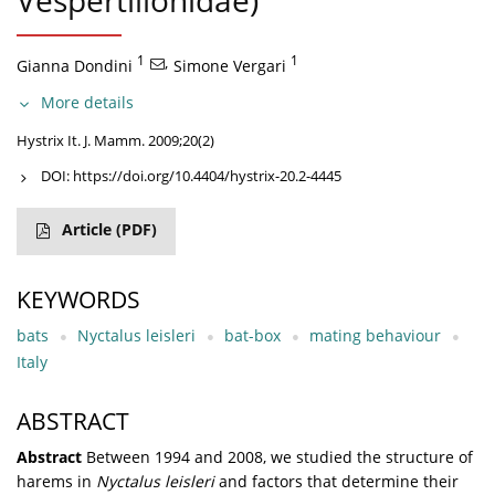
Vespertilionidae)
1
,
1
Gianna Dondini
Simone Vergari
More details
Hystrix It. J. Mamm. 2009;20(2)
DOI:
https://doi.org/10.4404/hystrix-20.2-4445
Article
(PDF)
KEYWORDS
bats
Nyctalus leisleri
bat-box
mating behaviour
Italy
ABSTRACT
Abstract
Between 1994 and 2008, we studied the structure of
harems in
Nyctalus leisleri
and factors that determine their