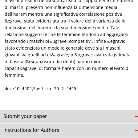
maschi presenti nell&rsquo;area di accoppiamento. Il numero
di maschi presenti non influenza la dimensione media
dell'harem mentre una significativa correlazione positiva
&egrave; stata evidenziata tra il valore della varianza delle
dimensioni dell'harem e la sua dimensione media. Tale
relazione suggerisce che le femmine tendono ad aggregarsi,
favorendo i maschi pi&ugrave; competitivi. Infine &egrave;
stato evidenziato un modello generale dove sia i maschi
giovani sia quelli ad et&agrave; pi&ugrave; avanzata (stimata
in base all&rsquo;usura dei denti) hanno minor
capacit&agrave; di formare harem con un numero elevato di
femmine.
doi:10.4404/hystrix-20.2-4445
Submit your paper
Instructions for Authors