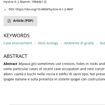
Hystrix It. J. Mamm. 1994;6(1-2)
DOI:
https://doi.org/10.4404/hystrix-6.1-2-4041
Article
(PDF)
KEYWORDS
Cave environment
Nest ecology
Ambiente di grotta
Nid
ABSTRACT
Abstract
Myoxus glis
sometimes use crevices, holes in rocks and
some particular cases of recent cave occupation and nest const
alberi, cavità e buchi nella roccia e edifici di vario tipo. Nel pr
ipogee italiane e sulla presenza in sistemi ipogei con costruzione