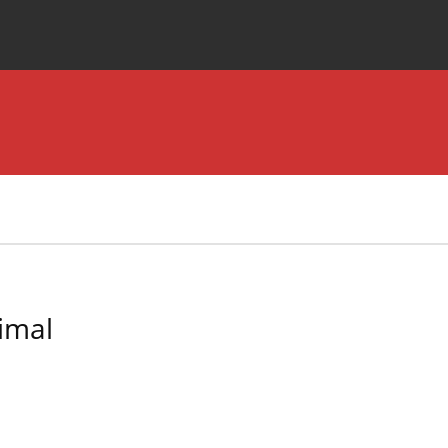
Special Issues
About the Journal
imal