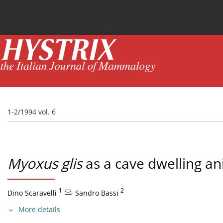
Current issue
News
Online first
Archive
1-2/1994 vol. 6
Myoxus glis
as a cave dwelling an
1
,
2
Dino Scaravelli
Sandro Bassi
More details