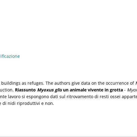
ificazione
 buildings as refuges. The authors give data on the occurrence of
ruction.
Riassunto
Myoxus glis
un animale vivente in grotta
-
Myox
esente lavoro si espongono dati sul ritrovamento di resti ossei appart
 di nidi riproduttivi e non.