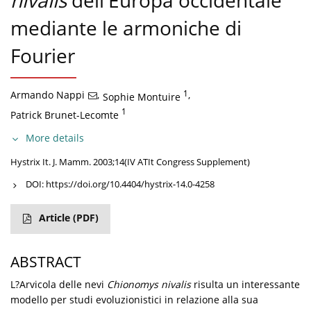
nivalis
dell'Europa occidentale
mediante le armoniche di
Fourier
Armando Nappi
,
1
,
Sophie Montuire
1
Patrick Brunet-Lecomte
More details
Hystrix It. J. Mamm. 2003;14(IV ATIt Congress Supplement)
DOI:
https://doi.org/10.4404/hystrix-14.0-4258
Article
(PDF)
ABSTRACT
L?Arvicola delle nevi
Chionomys nivalis
risulta un interessante
modello per studi evoluzionistici in relazione alla sua