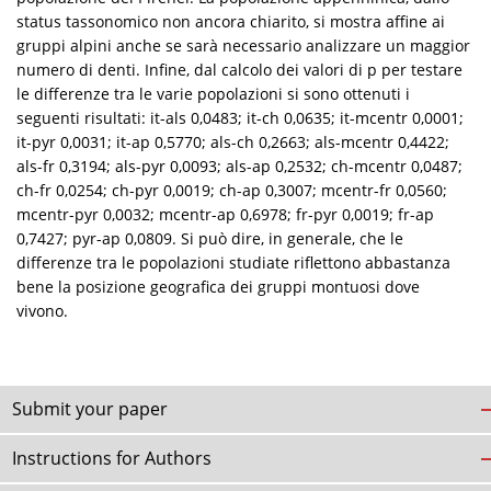
status tassonomico non ancora chiarito, si mostra affine ai
gruppi alpini anche se sarà necessario analizzare un maggior
numero di denti. Infine, dal calcolo dei valori di p per testare
le differenze tra le varie popolazioni si sono ottenuti i
seguenti risultati: it-als 0,0483; it-ch 0,0635; it-mcentr 0,0001;
it-pyr 0,0031; it-ap 0,5770; als-ch 0,2663; als-mcentr 0,4422;
als-fr 0,3194; als-pyr 0,0093; als-ap 0,2532; ch-mcentr 0,0487;
ch-fr 0,0254; ch-pyr 0,0019; ch-ap 0,3007; mcentr-fr 0,0560;
mcentr-pyr 0,0032; mcentr-ap 0,6978; fr-pyr 0,0019; fr-ap
0,7427; pyr-ap 0,0809. Si può dire, in generale, che le
differenze tra le popolazioni studiate riflettono abbastanza
bene la posizione geografica dei gruppi montuosi dove
vivono.
Submit your paper
Instructions for Authors