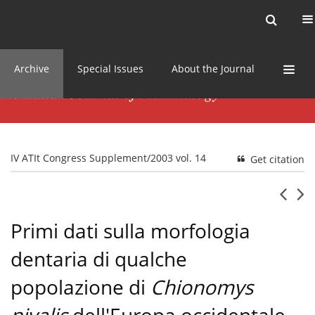
Current issue
News
Online first
Archive
Special Issues
About the Journal
IV ATIt Congress Supplement/2003 vol. 14
Get citation
Primi dati sulla morfologia
dentaria di qualche
popolazione di
Chionomys