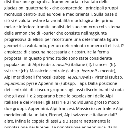
distribuzione geografica frammentaria - risultato delle
glaciazioni quaternarie - che comprende i principali gruppi
montuosi centro- sud europei e mediorientali. Sulla base di
ciò si è voluta testare la variabilità morfologica del primo
molare inferiore tramite analisi del suo contorno col sistema
delle armoniche di Fourier che consiste nell?aggiunta
progressiva di ellissi per ricostruire una determinata figura
geometrica valutando, per un determinato numero di ellissi, l?
ampiezza di ciascuna necessaria a ricostruire la forma
proposta. In questo primo studio sono state considerate
popolazioni di Alpi (subsp.
nivalis
) italiane (it), francesi (fr),
svizzere (ch), Massiccio centrale (subsp.
lebrunii
- mcentr),
Alpi meridionali francesi (subsp.
leucurus
-als), Pirenei (subsp.
aquitanius
-pyr) e Appennini (subspp. - ap). Dalla posizione
dei centroidi di ciascun gruppo sugli assi discriminanti si nota
che gli assi 1 e 2 separano bene le popolazioni delle Alpi
italiane e dei Pirenei, gli assi 1 e 3 individuano grosso modo
due gruppi: Appennini, Alpi francesi, Massiccio centrale e Alpi
meridionali da un lato, Pirenei, Alpi svizzere e italiane dall?
altro, infine la coppia di assi 2 e 3 separa nettamente la
popolazione dei Pirenei. La popolazione appenninica, dallo