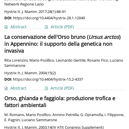
Network Regione Lazio
Hystrix It. J. Mamm. 2017;28(1):86-91
DOI
:
https://doi.org/10.4404/hystrix-28.1-12049
Abstract
Article
(PDF)
La conservazione dell'Orso bruno (
Ursus arctos
)
in Appennino: il supporto della genetica non
invasiva
Rita Lorenzini
,
Mario Posillico
,
Leonardo Gentile
,
Rosario Fico
,
Luciano
Sammarone
Hystrix It. J. Mamm. 2004;15(2)
DOI
:
https://doi.org/10.4404/hystrix-15.2-4337
Abstract
Article
(PDF)
Orso, ghianda e faggiola: produzione trofica e
fattori ambientali
M. Romano
,
Mario Posillico
,
Annino Petrella
,
G. Opramolla
,
I. Filippone
,
E. Pagnin
,
Luciano Sammarone
Hystrix It. J. Mamm. 2003;14(IV ATIt Congress Supplement)