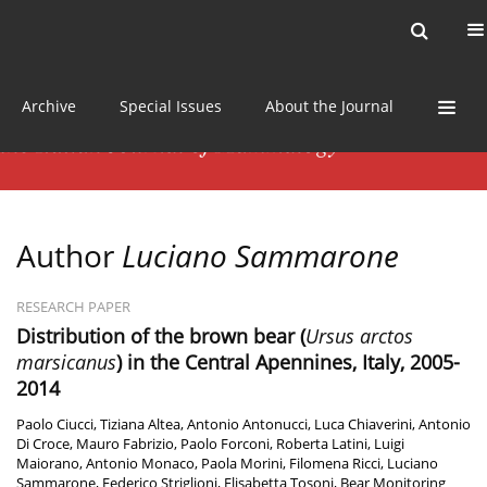
Current issue
News
Online first
Archive
Special Issues
About the Journal
Author
Luciano Sammarone
RESEARCH PAPER
Distribution of the brown bear (
Ursus arctos
marsicanus
) in the Central Apennines, Italy, 2005-
2014
Paolo Ciucci
,
Tiziana Altea
,
Antonio Antonucci
,
Luca Chiaverini
,
Antonio
Di Croce
,
Mauro Fabrizio
,
Paolo Forconi
,
Roberta Latini
,
Luigi
Maiorano
,
Antonio Monaco
,
Paola Morini
,
Filomena Ricci
,
Luciano
Sammarone
,
Federico Striglioni
,
Elisabetta Tosoni
,
Bear Monitoring